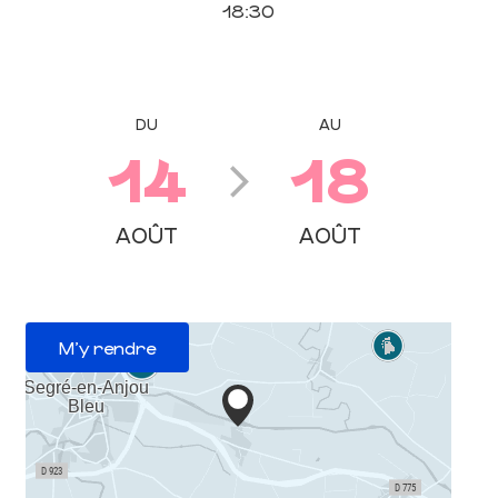
18:30
DU
AU
14
18
AOÛT
AOÛT
M'y rendre