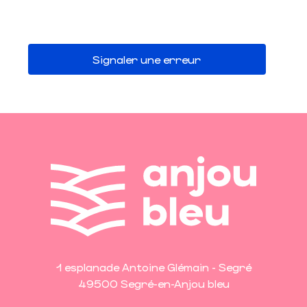
Signaler une erreur
1 esplanade Antoine Glémain - Segré
49500 Segré-en-Anjou bleu