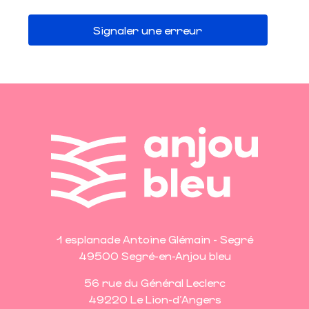
Signaler une erreur
1 esplanade Antoine Glémain - Segré
49500 Segré-en-Anjou bleu
56 rue du Général Leclerc
49220 Le Lion-d'Angers