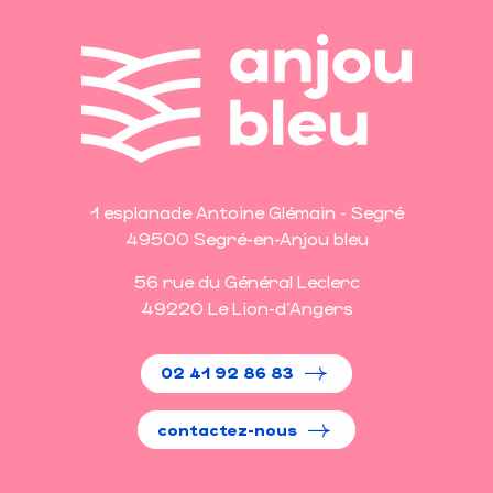
1 esplanade Antoine Glémain - Segré
49500 Segré-en-Anjou bleu
56 rue du Général Leclerc
49220 Le Lion-d'Angers
02 41 92 86 83
contactez-nous