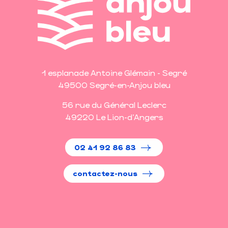
1 esplanade Antoine Glémain - Segré
49500 Segré-en-Anjou bleu
56 rue du Général Leclerc
49220 Le Lion-d'Angers
02 41 92 86 83
contactez-nous