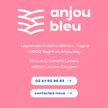
1 esplanade Antoine Glémain - Segré
49500 Segré-en-Anjou bleu
56 rue du Général Leclerc
49220 Le Lion-d'Angers
02 41 92 86 83
contactez-nous