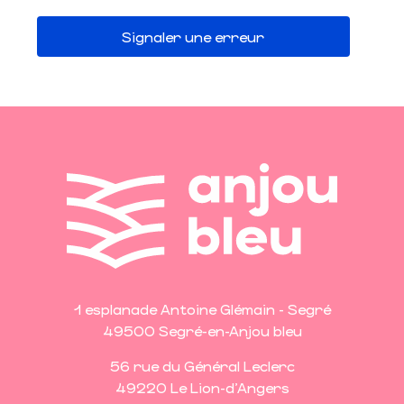
Signaler une erreur
1 esplanade Antoine Glémain - Segré
49500 Segré-en-Anjou bleu
56 rue du Général Leclerc
49220 Le Lion-d'Angers