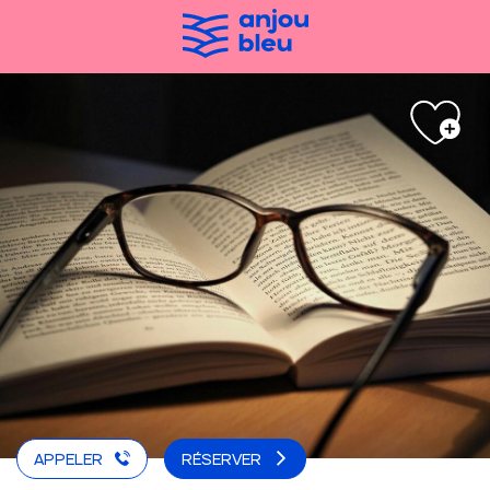
Aller
au
contenu
principal
APPELER
RÉSERVER