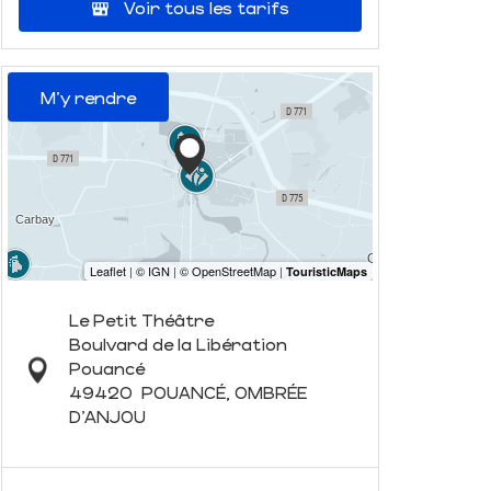
Voir tous les tarifs
M'y rendre
Le Petit Théâtre
Boulvard de la Libération
Pouancé
49420
POUANCÉ, OMBRÉE
D'ANJOU