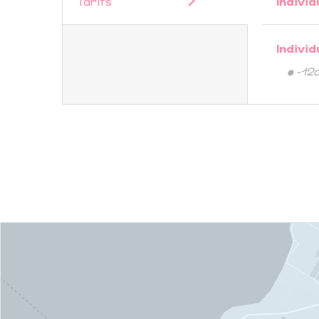
Tarifs
Individ
Individ
• -12