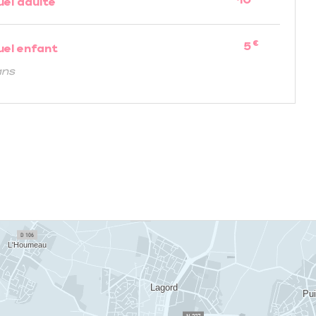
uel adulte
€
5
uel enfant
ans