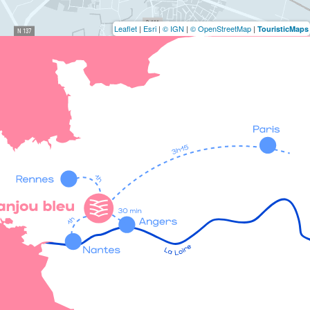
Leaflet
|
Esri
|
© IGN
|
© OpenStreetMap
|
TouristicMaps