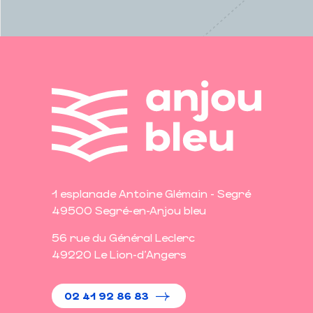
1 esplanade Antoine Glémain - Segré
49500 Segré-en-Anjou bleu
56 rue du Général Leclerc
49220 Le Lion-d'Angers
02 41 92 86 83