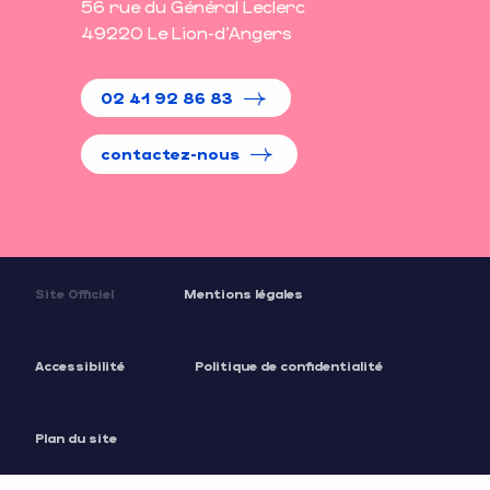
56 rue du Général Leclerc
49220 Le Lion-d'Angers
02 41 92 86 83
contactez-nous
Site Officiel
Mentions légales
Accessibilité
Politique de confidentialité
Plan du site