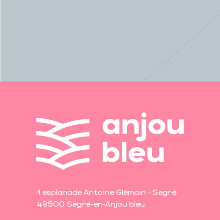
1 esplanade Antoine Glémain - Segré
49500 Segré-en-Anjou bleu