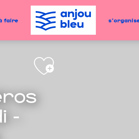
à faire
s'organis
éros
 -