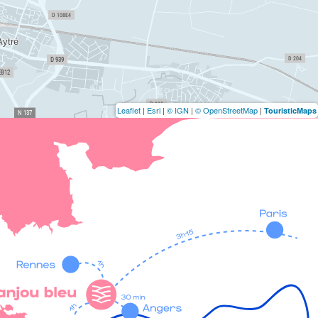
Leaflet
|
Esri
|
© IGN
|
© OpenStreetMap
|
TouristicMaps