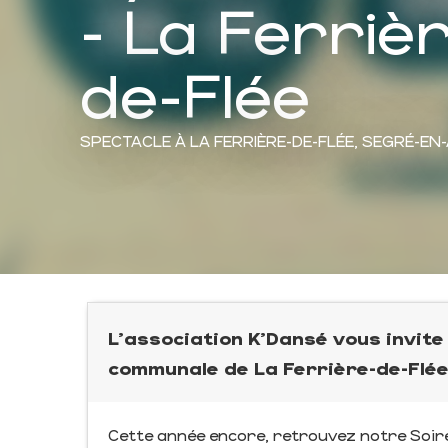
- La Ferriè
de-Flée
SPECTACLE
À LA FERRIÈRE-DE-FLÉE, SEGRÉ-E
L'association K'Dansé vous invite 
communale de La Ferrière-de-Flé
Cette année encore, retrouvez notre Soiré