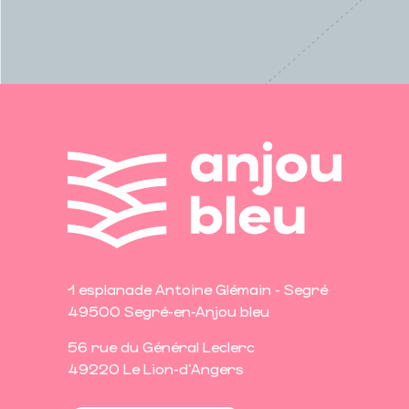
1 esplanade Antoine Glémain - Segré
49500 Segré-en-Anjou bleu
56 rue du Général Leclerc
49220 Le Lion-d'Angers