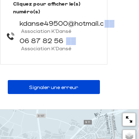
Cliquez pour afficher le(s)
numéro(s)
kdanse49500@hotmail.c
▒▒
Association K'Dansé
06 87 82 56
▒▒
Association K'Dansé
Signaler une erreur