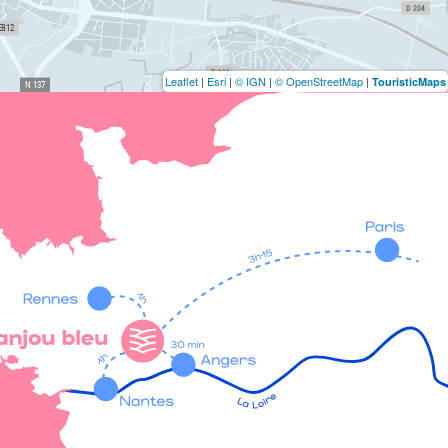
Leaflet
|
Esri
|
© IGN
|
© OpenStreetMap
|
TouristicMaps