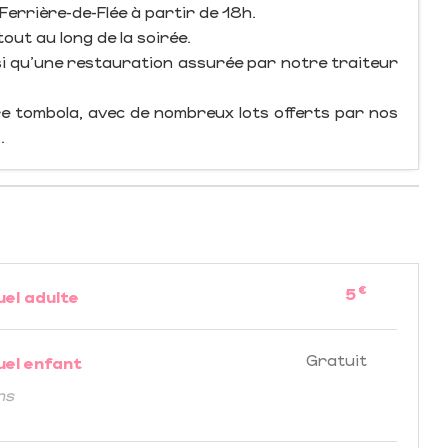
 Ferrière-de-Flée à partir de 18h.
ut au long de la soirée.
nsi qu’une restauration assurée par notre traiteur
e tombola, avec de nombreux lots offerts par nos
.
€
5
uel adulte
Gratuit
uel enfant
ns