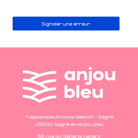
Signaler une erreur
1 esplanade Antoine Glémain - Segré
49500 Segré-en-Anjou bleu
56 rue du Général Leclerc