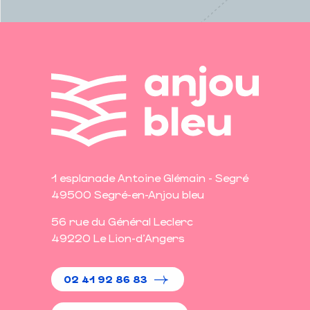
1 esplanade Antoine Glémain - Segré
49500 Segré-en-Anjou bleu
56 rue du Général Leclerc
49220 Le Lion-d'Angers
02 41 92 86 83