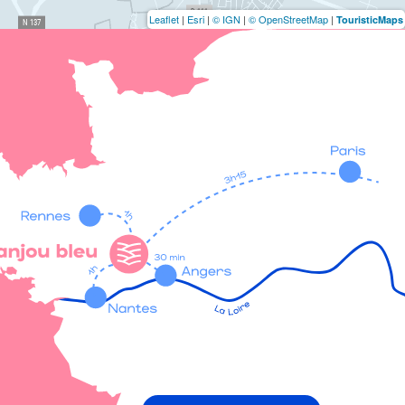
Leaflet
|
Esri
|
© IGN
|
© OpenStreetMap
|
TouristicMaps