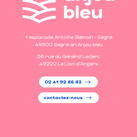
1 esplanade Antoine Glémain - Segré
49500 Segré-en-Anjou bleu
56 rue du Général Leclerc
49220 Le Lion-d'Angers
02 41 92 86 83
contactez-nous