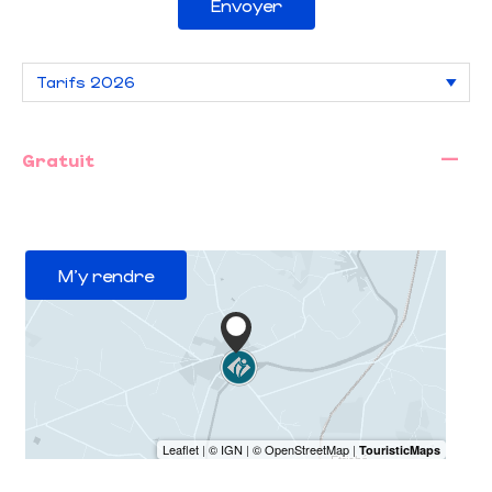
Envoyer
—
Gratuit
M'y rendre