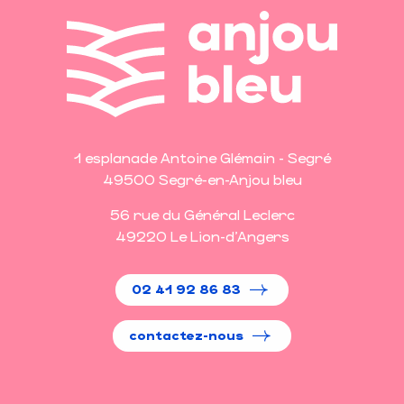
1 esplanade Antoine Glémain - Segré
49500 Segré-en-Anjou bleu
56 rue du Général Leclerc
49220 Le Lion-d'Angers
02 41 92 86 83
contactez-nous