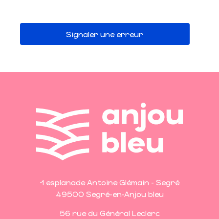
Signaler une erreur
1 esplanade Antoine Glémain - Segré
49500 Segré-en-Anjou bleu
56 rue du Général Leclerc