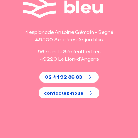
1 esplanade Antoine Glémain - Segré
49500 Segré-en-Anjou bleu
56 rue du Général Leclerc
49220 Le Lion-d'Angers
02 41 92 86 83
contactez-nous