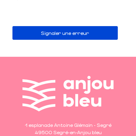
Signaler une erreur
1 esplanade Antoine Glémain - Segré
49500 Segré-en-Anjou bleu