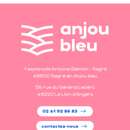
1 esplanade Antoine Glémain - Segré
49500 Segré-en-Anjou bleu
56 rue du Général Leclerc
49220 Le Lion-d'Angers
02 41 92 86 83
contactez-nous