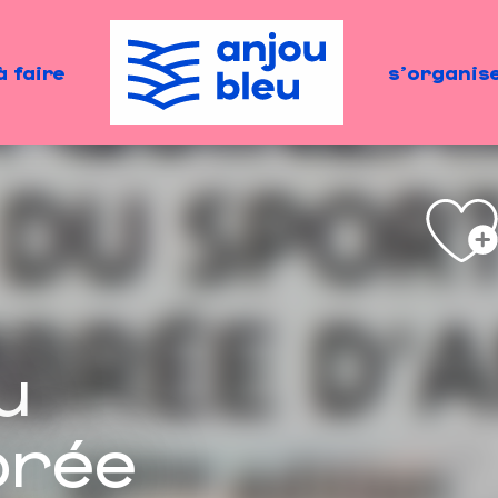
à faire
s'organis
u
brée