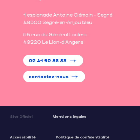
1 esplanade Antoine Glémain - Segré
49500 Segré-en-Anjou bleu
56 rue du Général Leclerc
49220 Le Lion-d'Angers
02 41 92 86 83
contactez-nous
Site Officiel
Mentions légales
Accessibilité
Politique de confidentialité