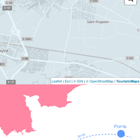
Leaflet
|
Esri
|
© IGN
|
© OpenStreetMap
|
TouristicMaps