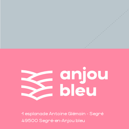
1 esplanade Antoine Glémain - Segré
49500 Segré-en-Anjou bleu