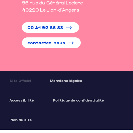
56 rue du Général Leclerc
49220 Le Lion-d'Angers
02 41 92 86 83
contactez-nous
Site Officiel
Mentions légales
Accessibilité
Politique de confidentialité
Plan du site