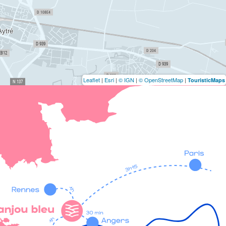
Leaflet
|
Esri
|
© IGN
|
© OpenStreetMap
|
TouristicMaps