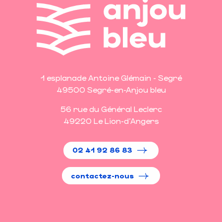
1 esplanade Antoine Glémain - Segré
49500 Segré-en-Anjou bleu
56 rue du Général Leclerc
49220 Le Lion-d'Angers
02 41 92 86 83
contactez-nous