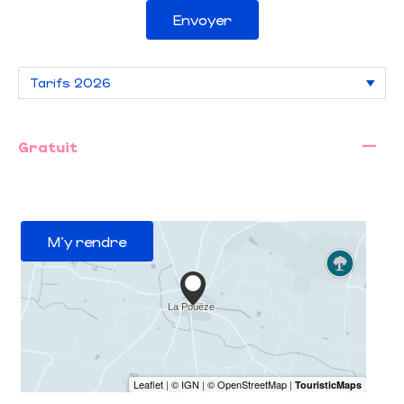
Envoyer
—
Gratuit
M'y rendre