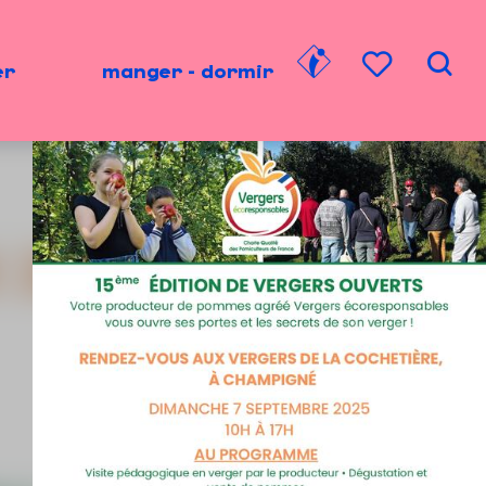
er
manger - dormir
Rech
Voir les favori