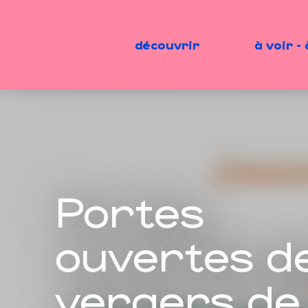
Aller
au
contenu
découvrir
à voir - 
principal
Portes
ouvertes d
vergers de 