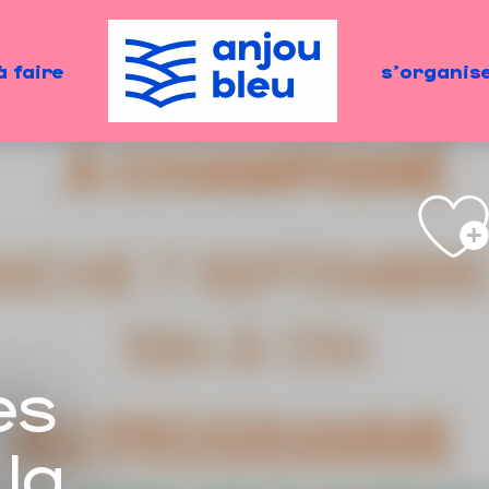
à faire
s'organis
es
la