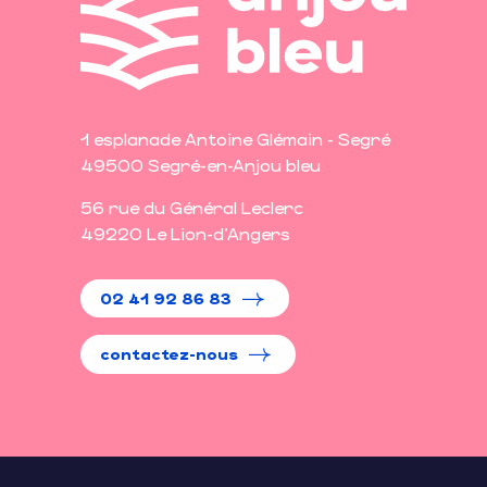
1 esplanade Antoine Glémain - Segré
49500 Segré-en-Anjou bleu
56 rue du Général Leclerc
49220 Le Lion-d'Angers
02 41 92 86 83
contactez-nous