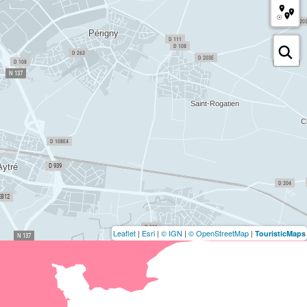
Leaflet
|
Esri
|
© IGN
|
© OpenStreetMap
|
TouristicMaps