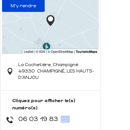
M'y rendre
La Cochetière, Champigné
49330
CHAMPIGNÉ, LES HAUTS-
D'ANJOU
Cliquez pour afficher le(s)
numéro(s)
06 03 19 83
▒▒