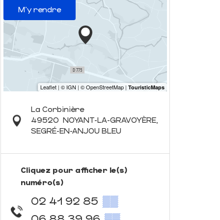
M'y rendre
La Corbinière
49520
NOYANT-LA-GRAVOYÈRE,
SEGRÉ-EN-ANJOU BLEU
Cliquez pour afficher le(s)
numéro(s)
02 41 92 85
▒▒
06 88 39 96
▒▒