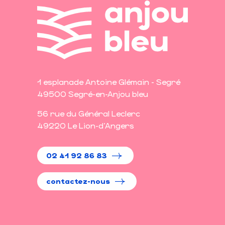
1 esplanade Antoine Glémain - Segré
49500 Segré-en-Anjou bleu
56 rue du Général Leclerc
49220 Le Lion-d'Angers
02 41 92 86 83
contactez-nous