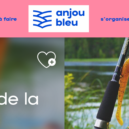
à faire
s'organis
de la