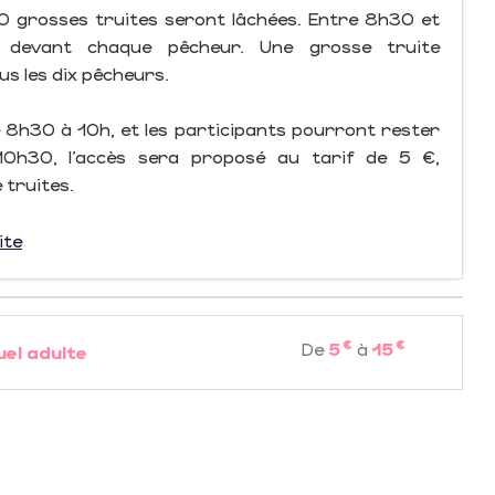
10 grosses truites seront lâchées. Entre 8h30 et
 devant chaque pêcheur. Une grosse truite
us les dix pêcheurs.
de 8h30 à 10h, et les participants pourront rester
10h30, l’accès sera proposé au tarif de 5 €,
 truites.
ite
€
€
De
5
à
15
uel adulte