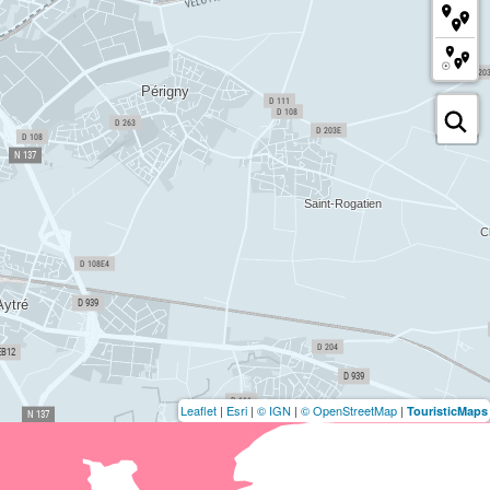
Leaflet
|
Esri
|
© IGN
|
© OpenStreetMap
|
TouristicMaps