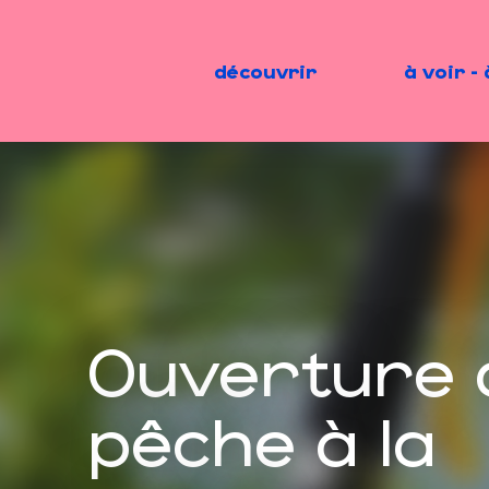
Aller
au
contenu
découvrir
à voir - 
principal
Ouverture 
pêche à la