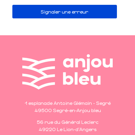
Signaler une erreur
1 esplanade Antoine Glémain - Segré
49500 Segré-en-Anjou bleu
56 rue du Général Leclerc
49220 Le Lion-d'Angers