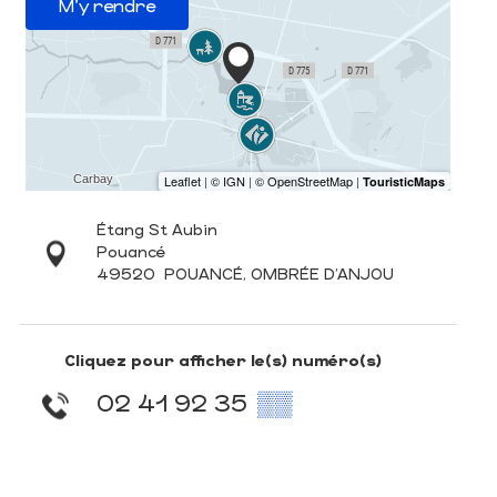
M'y rendre
Étang St Aubin
Pouancé
49520
POUANCÉ, OMBRÉE D'ANJOU
Cliquez pour afficher le(s) numéro(s)
02 41 92 35
▒▒