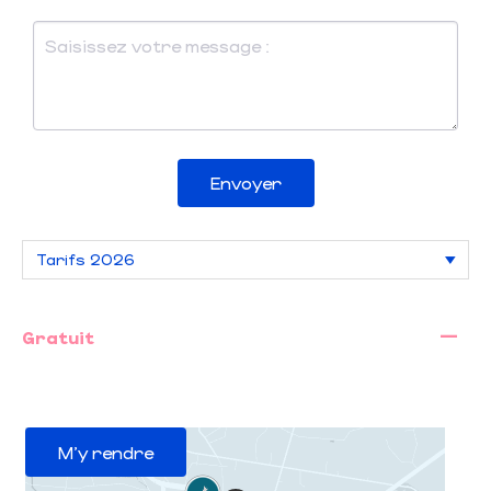
Envoyer
—
Gratuit
M'y rendre