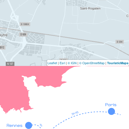
Leaflet
|
Esri
|
© IGN
|
© OpenStreetMap
|
TouristicMaps