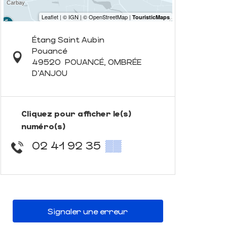
Étang Saint Aubin
Pouancé
49520
POUANCÉ, OMBRÉE
D'ANJOU
Cliquez pour afficher le(s)
numéro(s)
02 41 92 35
▒▒
Signaler une erreur