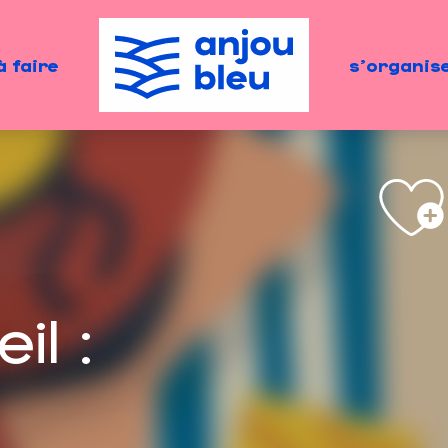
à faire
s'organis
il :