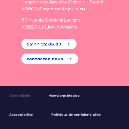
1 esplanade Antoine Glémain - Segré
49500 Segré-en-Anjou bleu
56 rue du Général Leclerc
49220 Le Lion-d'Angers
02 41 92 86 83
contactez-nous
Site Officiel
Mentions légales
Accessibilité
Politique de confidentialité