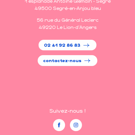
1 esplanade Antoine Glémain - Segré
49500 Segré-en-Anjou bleu
56 rue du Général Leclerc
49220 Le Lion-d'Angers
02 41 92 86 83
contactez-nous
Suivez-nous !