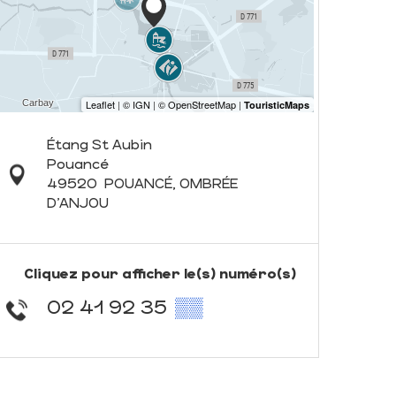
Étang St Aubin
Pouancé
49520
POUANCÉ, OMBRÉE
D'ANJOU
Cliquez pour afficher le(s) numéro(s)
02 41 92 35
▒▒