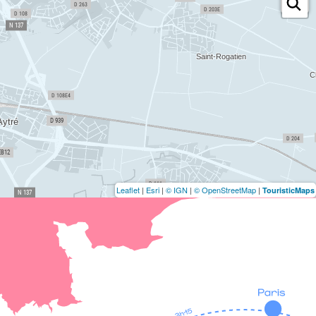
Leaflet
|
Esri
|
© IGN
|
© OpenStreetMap
|
TouristicMaps