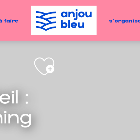
à faire
s'organis
il :
ning