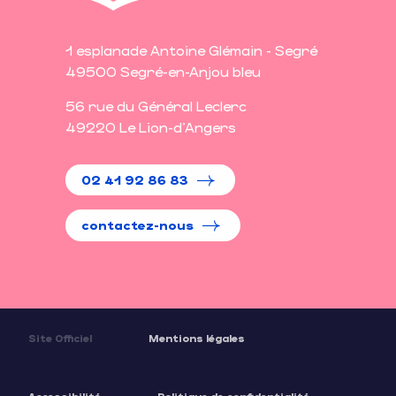
1 esplanade Antoine Glémain - Segré
49500 Segré-en-Anjou bleu
56 rue du Général Leclerc
49220 Le Lion-d'Angers
02 41 92 86 83
contactez-nous
Site Officiel
Mentions légales