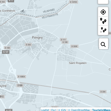
Leaflet
|
Esri
|
© IGN
|
© OpenStreetMap
|
TouristicMaps