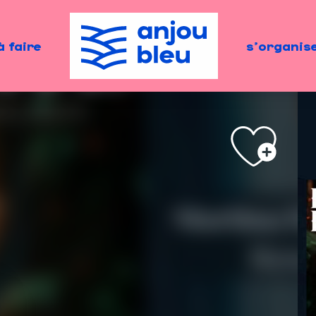
à faire
s'organis