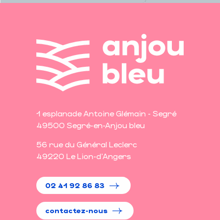
1 esplanade Antoine Glémain - Segré
49500 Segré-en-Anjou bleu
56 rue du Général Leclerc
49220 Le Lion-d'Angers
02 41 92 86 83
contactez-nous