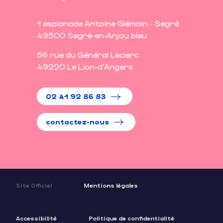
1 esplanade Antoine Glémain - Segré
49500 Segré-en-Anjou bleu
56 rue du Général Leclerc
49220 Le Lion-d'Angers
02 41 92 86 83
contactez-nous
Site Officiel
Mentions légales
Accessibilité
Politique de confidentialité