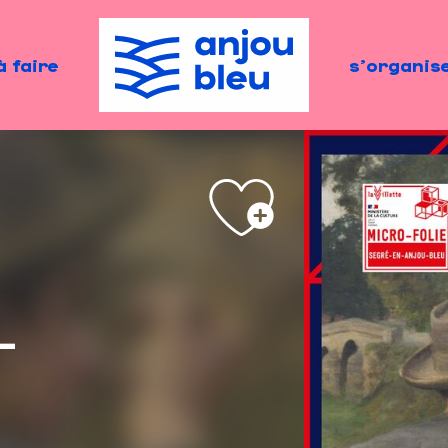
à faire
s'organis
-
n