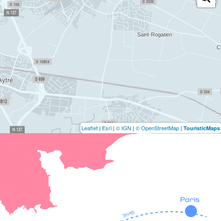
Leaflet
|
Esri
|
© IGN
|
© OpenStreetMap
|
TouristicMaps