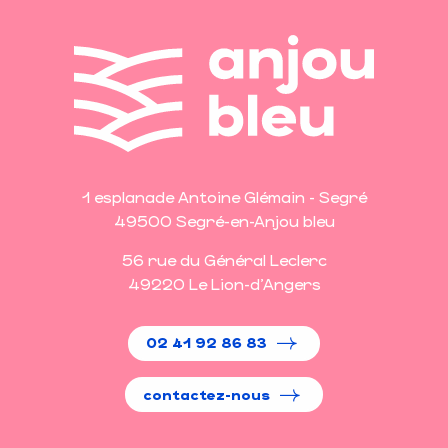
1 esplanade Antoine Glémain - Segré
49500 Segré-en-Anjou bleu
56 rue du Général Leclerc
49220 Le Lion-d'Angers
02 41 92 86 83
contactez-nous