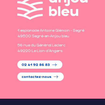
1 esplanade Antoine Glémain - Segré
49500 Segré-en-Anjou bleu
56 rue du Général Leclerc
49220 Le Lion-d'Angers
02 41 92 86 83
contactez-nous