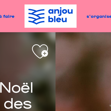
à faire
s'organis
Noël
 des