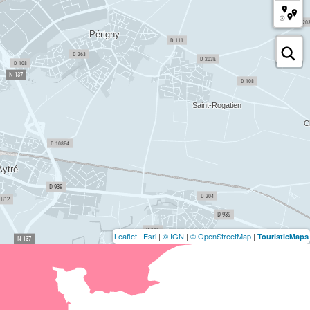
Leaflet
|
Esri
|
© IGN
|
© OpenStreetMap
|
TouristicMaps