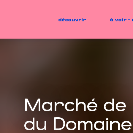
Aller
au
contenu
découvrir
à voir - 
principal
Marché de 
du Domaine