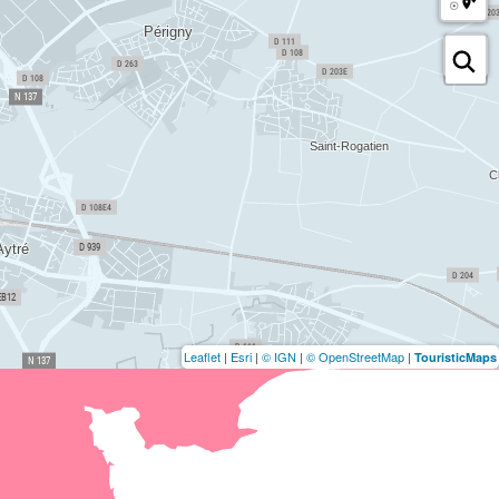
Leaflet
|
Esri
|
© IGN
|
© OpenStreetMap
|
TouristicMaps