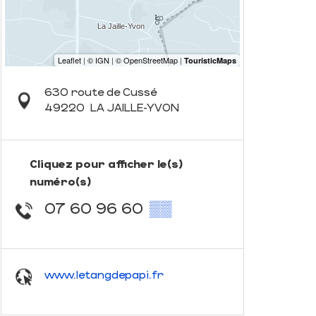
630 route de Cussé
49220
LA JAILLE-YVON
Cliquez pour afficher le(s)
numéro(s)
07 60 96 60
▒▒
www.letangdepapi.fr