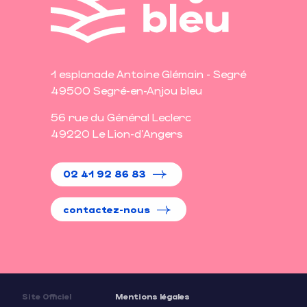
1 esplanade Antoine Glémain - Segré
49500 Segré-en-Anjou bleu
56 rue du Général Leclerc
49220 Le Lion-d'Angers
02 41 92 86 83
contactez-nous
Site Officiel
Mentions légales