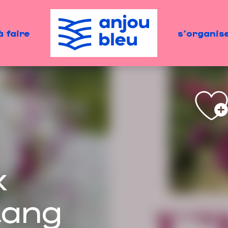
à faire
s'organis
x
tang