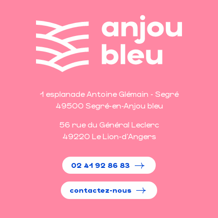
1 esplanade Antoine Glémain - Segré
49500 Segré-en-Anjou bleu
56 rue du Général Leclerc
49220 Le Lion-d'Angers
02 41 92 86 83
contactez-nous