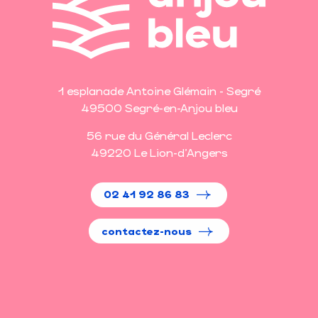
1 esplanade Antoine Glémain - Segré
49500 Segré-en-Anjou bleu
56 rue du Général Leclerc
49220 Le Lion-d'Angers
02 41 92 86 83
contactez-nous