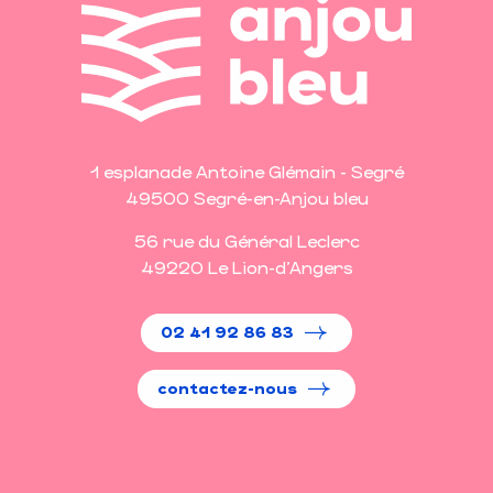
1 esplanade Antoine Glémain - Segré
49500 Segré-en-Anjou bleu
56 rue du Général Leclerc
49220 Le Lion-d'Angers
02 41 92 86 83
contactez-nous