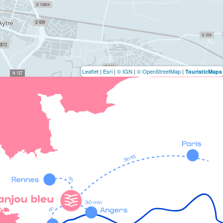
Leaflet
|
Esri
|
© IGN
|
© OpenStreetMap
|
TouristicMaps