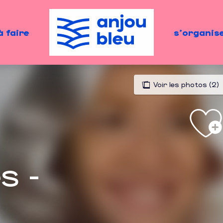
à faire
s'organis
Voir les photos (2)
s -