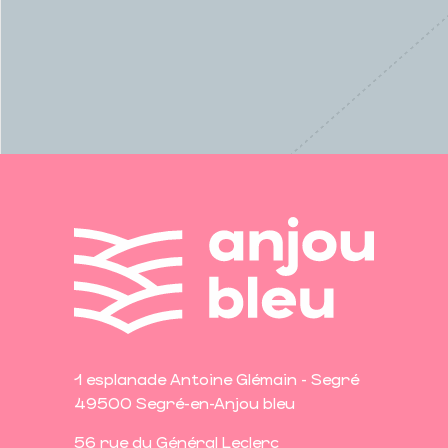
1 esplanade Antoine Glémain - Segré
49500 Segré-en-Anjou bleu
56 rue du Général Leclerc