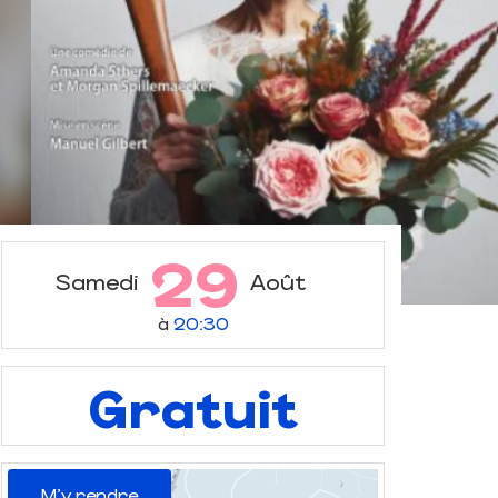
29
Samedi
Août
à
20:30
Gratuit
M'y rendre