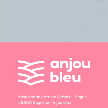
1 esplanade Antoine Glémain - Segré
49500 Segré-en-Anjou bleu