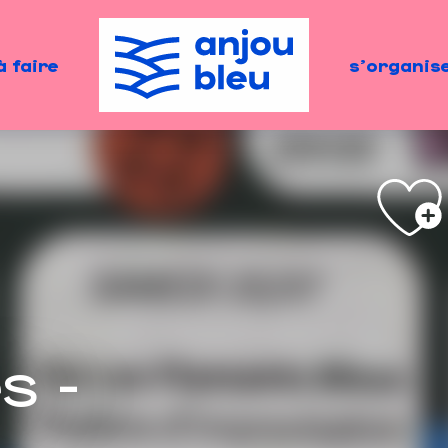
à faire
s'organis
s -