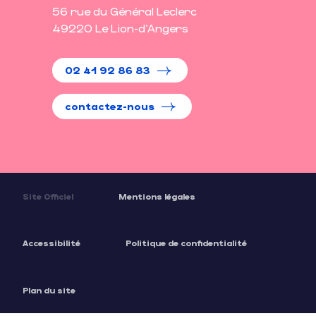
56 rue du Général Leclerc
49220 Le Lion-d'Angers
02 41 92 86 83
contactez-nous
Site Officiel
Mentions légales
Accessibilité
Politique de confidentialité
Plan du site