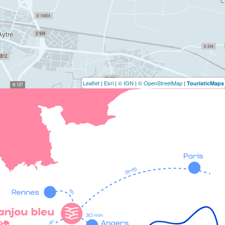
Leaflet
|
Esri
|
© IGN
|
© OpenStreetMap
|
TouristicMaps