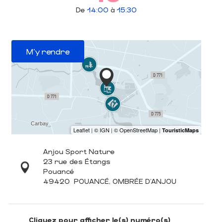
De
14:00
à
15:30
M'y rendre
Anjou Sport Nature
23 rue des Étangs
Pouancé
49420
POUANCÉ, OMBRÉE D'ANJOU
Cliquez pour afficher le(s) numéro(s)