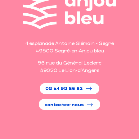
1 esplanade Antoine Glémain - Segré
49500 Segré-en-Anjou bleu
56 rue du Général Leclerc
49220 Le Lion-d'Angers
02 41 92 86 83
contactez-nous