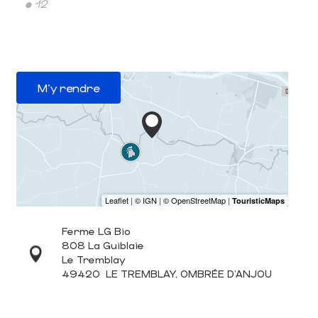
• 12
M'y rendre
Ferme LG Bio
808 La Guiblaie
Le Tremblay
49420
LE TREMBLAY, OMBRÉE D'ANJOU