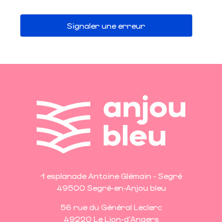
Signaler une erreur
1 esplanade Antoine Glémain - Segré
49500 Segré-en-Anjou bleu
56 rue du Général Leclerc
49220 Le Lion-d'Angers