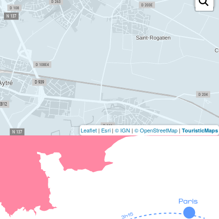
Leaflet
|
Esri
|
© IGN
|
© OpenStreetMap
|
TouristicMaps