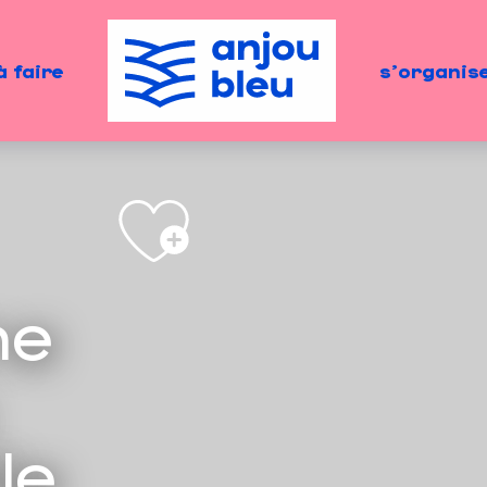
à faire
s'organis
ne
le