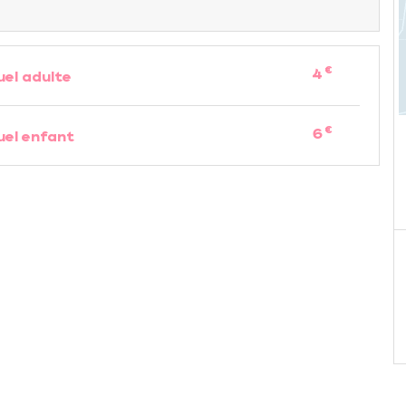
€
4
uel adulte
€
6
uel enfant