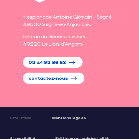
1 esplanade Antoine Glémain - Segré
49500 Segré-en-Anjou bleu
56 rue du Général Leclerc
49220 Le Lion-d'Angers
02 41 92 86 83
contactez-nous
Site Officiel
Mentions légales
Accessibilité
Politique de confidentialité