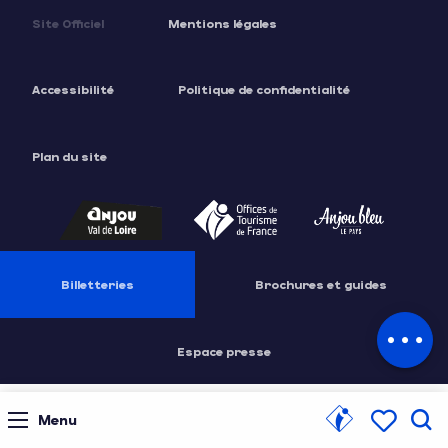
Site Officiel
Mentions légales
Accessibilité
Politique de confidentialité
Plan du site
Description
Prestations
Tarifs
Billetteries
Brochures et guides
Contacter
par email
Espace presse
Menu
Rec