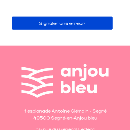
Signaler une erreur
1 esplanade Antoine Glémain - Segré
49500 Segré-en-Anjou bleu
56 rue du Général Leclerc