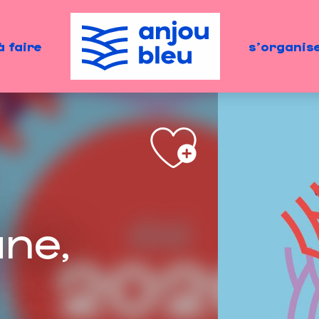
à faire
s'organis
âne,