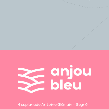
1 esplanade Antoine Glémain - Segré