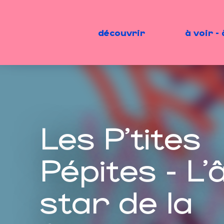
Aller
au
contenu
découvrir
à voir - 
principal
Les P'tites
Pépites - L'
star de la