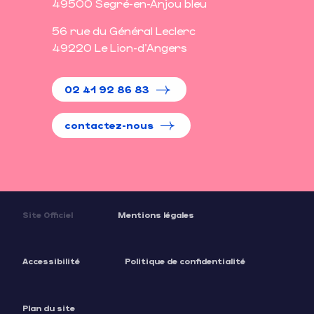
49500 Segré-en-Anjou bleu
56 rue du Général Leclerc
49220 Le Lion-d'Angers
02 41 92 86 83
contactez-nous
Site Officiel
Mentions légales
Accessibilité
Politique de confidentialité
Plan du site