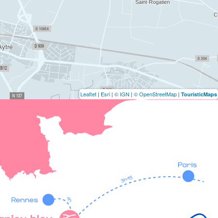
Leaflet
|
Esri
|
© IGN
|
© OpenStreetMap
|
TouristicMaps