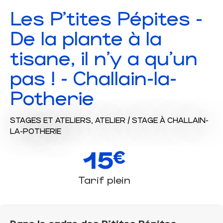
Les P'tites Pépites -
De la plante à la
tisane, il n'y a qu'un
pas ! - Challain-la-
Potherie
STAGES ET ATELIERS,
ATELIER / STAGE
À CHALLAIN-
LA-POTHERIE
15
€
Tarif plein
Dans le cadre des P'tites Pépites