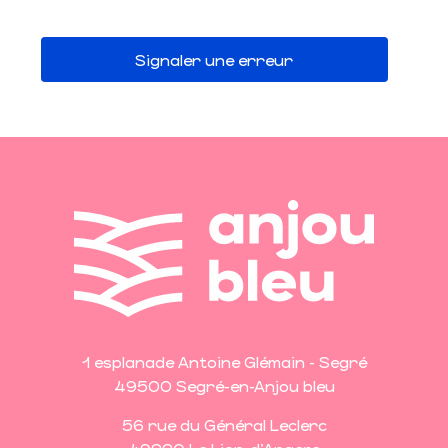
Signaler une erreur
1 esplanade Antoine Glémain - Segré
49500 Segré-en-Anjou bleu
56 rue du Général Leclerc