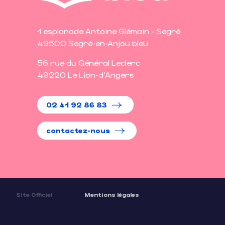
1 esplanade Antoine Glémain - Segré
49500 Segré-en-Anjou bleu
56 rue du Général Leclerc
49220 Le Lion-d'Angers
02 41 92 86 83
contactez-nous
Site Officiel
Mentions légales