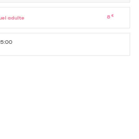
€
8
uel adulte
15:00