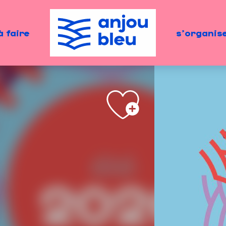
à faire
s'organis