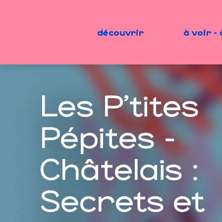
Aller
au
contenu
découvrir
à voir - 
principal
Les P'tites
Pépites -
Châtelais :
Secrets et