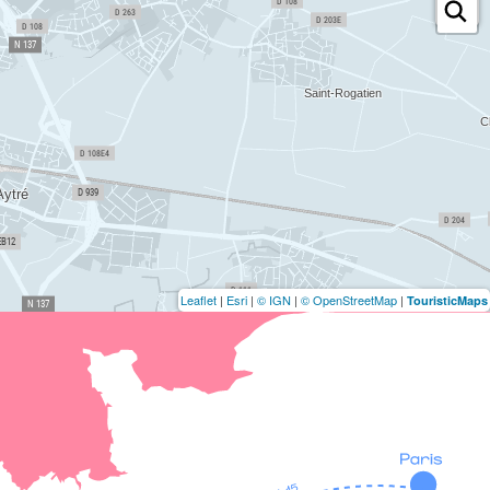
Leaflet
|
Esri
|
© IGN
|
© OpenStreetMap
|
TouristicMaps