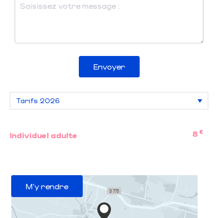
Envoyer
€
8
Individuel adulte
M'y rendre